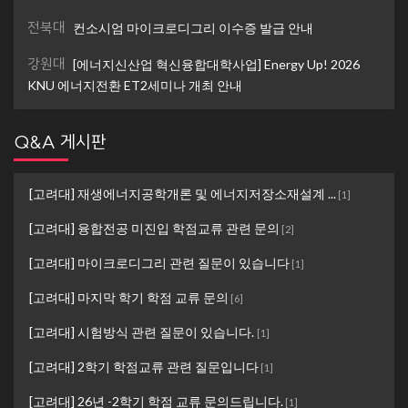
전북대
컨소시엄 마이크로디그리 이수증 발급 안내
강원대
[에너지신산업 혁신융합대학사업] Energy Up! 2026
KNU 에너지전환 ET2세미나 개최 안내
Q&A 게시판
[고려대] 재생에너지공학개론 및 에너지저장소재설계 ...
[
1
]
[고려대] 융합전공 미진입 학점교류 관련 문의
[
2
]
[고려대] 마이크로디그리 관련 질문이 있습니다
[
1
]
[고려대] 마지막 학기 학점 교류 문의
[
6
]
[고려대] 시험방식 관련 질문이 있습니다.
[
1
]
[고려대] 2학기 학점교류 관련 질문입니다
[
1
]
[고려대] 26년 -2학기 학점 교류 문의드립니다.
[
1
]