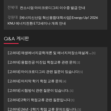
전북대
컨소시엄 마이크로디그리 이수증 발급 안내
강원대
[에너지신산업 혁신융합대학사업] Energy Up! 2026
KNU 에너지전환 ET2세미나 개최 안내
Q&A 게시판
[고려대] 재생에너지공학개론 및 에너지저장소재설계 ...
[
1
]
[고려대] 융합전공 미진입 학점교류 관련 문의
[
2
]
[고려대] 마이크로디그리 관련 질문이 있습니다
[
1
]
[고려대] 마지막 학기 학점 교류 문의
[
6
]
[고려대] 시험방식 관련 질문이 있습니다.
[
1
]
[고려대] 2학기 학점교류 관련 질문입니다
[
1
]
[고려대] 26년 -2학기 학점 교류 문의드립니다.
[
1
]