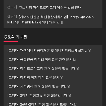
전북대
컨소시엄 마이크로디그리 이수증 발급 안내
강원대
[에너지신산업 혁신융합대학사업] Energy Up! 2026
KNU 에너지전환 ET2세미나 개최 안내
Q&A 게시판
[고려대] 재생에너지공학개론 및 에너지저장소재설계 ...
[
1
]
[고려대] 융합전공 미진입 학점교류 관련 문의
[
2
]
[고려대] 마이크로디그리 관련 질문이 있습니다
[
1
]
[고려대] 마지막 학기 학점 교류 문의
[
6
]
[고려대] 시험방식 관련 질문이 있습니다.
[
1
]
[고려대] 2학기 학점교류 관련 질문입니다
[
1
]
[고려대] 26년 -2학기 학점 교류 문의드립니다.
[
1
]