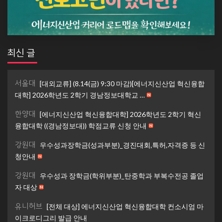
최신 글
서울대
[대외교류] (8.14(금) 9:30 마감)[에너지신산업 혁신융합
대학] 2026학년도 2학기 경남정보대학교 …
한양대
[에너지신산업 혁신융합대학] 2026학년도 2학기 혁신
융합대학 ((경남정보대)) 학점교류 신청 안내
강원대
우수성과장학금(성과부분)_경진대회,특허,자격증 등 신
청안내
강원대
우수성과 장학금(학위부분)_탄중학과 부복수전공 졸업
자 대상
유니허브
[전체 대상] 에너지신산업 혁신융합대학 컨소시엄 마
이크로디그리 발급 안내