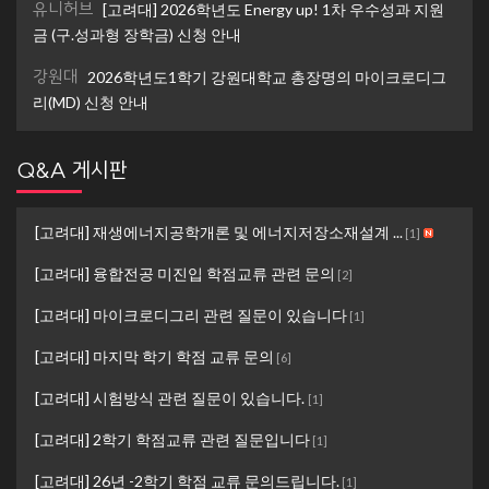
유니허브
[고려대] 2026학년도 Energy up! 1차 우수성과 지원
금 (구.성과형 장학금) 신청 안내
강원대
2026학년도1학기 강원대학교 총장명의 마이크로디그
리(MD) 신청 안내
Q&A 게시판
[고려대] 재생에너지공학개론 및 에너지저장소재설계 ...
[
1
]
[고려대] 융합전공 미진입 학점교류 관련 문의
[
2
]
[고려대] 마이크로디그리 관련 질문이 있습니다
[
1
]
[고려대] 마지막 학기 학점 교류 문의
[
6
]
[고려대] 시험방식 관련 질문이 있습니다.
[
1
]
[고려대] 2학기 학점교류 관련 질문입니다
[
1
]
[고려대] 26년 -2학기 학점 교류 문의드립니다.
[
1
]