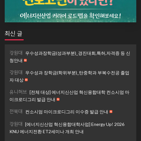
최신 글
강원대
우수성과장학금(성과부분)_경진대회,특허,자격증 등 신
청안내
강원대
우수성과 장학금(학위부분)_탄중학과 부복수전공 졸업
자 대상
유니허브
[전체 대상] 에너지신산업 혁신융합대학 컨소시엄 마
이크로디그리 발급 안내
전북대
컨소시엄 마이크로디그리 이수증 발급 안내
강원대
[에너지신산업 혁신융합대학사업] Energy Up! 2026
KNU 에너지전환 ET2세미나 개최 안내