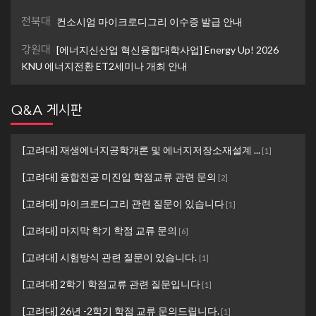
전북대
컨소시엄 마이크로디그리 이수증 발급 안내
강원대
[에너지신산업 혁신융합대학사업] Energy Up! 2026
KNU 에너지전환 ET2세미나 개최 안내
Q&A 게시판
[고려대] 재생에너지공학개론 및 에너지저장소재설계 ...
[
1
]
[고려대] 융합전공 미진입 학점교류 관련 문의
[
2
]
[고려대] 마이크로디그리 관련 질문이 있습니다
[
1
]
[고려대] 마지막 학기 학점 교류 문의
[
6
]
[고려대] 시험방식 관련 질문이 있습니다.
[
1
]
[고려대] 2학기 학점교류 관련 질문입니다
[
1
]
[고려대] 26년 -2학기 학점 교류 문의드립니다.
[
1
]