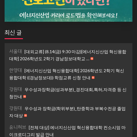
최신 글
서울대
[대외교류] (8.14(금) 9:30 마감)[에너지신산업 혁신융합
대학] 2026학년도 2학기 경남정보대학교 …
한양대
[에너지신산업 혁신융합대학] 2026학년도 2학기 혁신
융합대학 ((경남정보대)) 학점교류 신청 안내
강원대
우수성과장학금(성과부분)_경진대회,특허,자격증 등 신
청안내
강원대
우수성과 장학금(학위부분)_탄중학과 부복수전공 졸업
자 대상
유니허브
[전체 대상] 에너지신산업 혁신융합대학 컨소시엄 마
이크로디그리 발급 안내