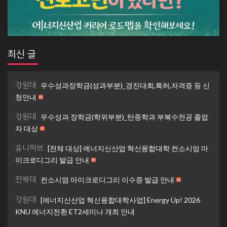
최신 글
강원대
우수성과장학금(성과부분)_경진대회,특허,자격증 등 신
청안내
강원대
우수성과 장학금(학위부분)_탄중학과 부복수전공 졸업
자 대상
유니허브
[전체 대상] 에너지신산업 혁신융합대학 컨소시엄 마
이크로디그리 발급 안내
전북대
컨소시엄 마이크로디그리 이수증 발급 안내
강원대
[에너지신산업 혁신융합대학사업] Energy Up! 2026
KNU 에너지전환 ET2세미나 개최 안내