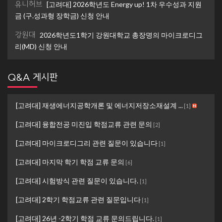
유니허브
[고려대] 2026학년도 Energy up! 1차 우수성과 지원
금 (구.성과형 장학금) 신청 안내
강원대
2026학년도1학기 강원대학교 총장명의 마이크로디그
리(MD) 신청 안내
Q&A 게시판
[고려대] 재생에너지공학개론 및 에너지저장소재설계 ...
[
1
]
[고려대] 융합전공 미진입 학점교류 관련 문의
[
2
]
[고려대] 마이크로디그리 관련 질문이 있습니다
[
1
]
[고려대] 마지막 학기 학점 교류 문의
[
6
]
[고려대] 시험방식 관련 질문이 있습니다.
[
1
]
[고려대] 2학기 학점교류 관련 질문입니다
[
1
]
[고려대] 26년 -2학기 학점 교류 문의드립니다.
[
1
]