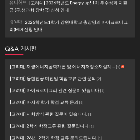
유니허브
[고려대] 2026학년도 Energy up! 1차 우수성과 지원
금 (구.성과형 장학금) 신청 안내
강원대
2026학년도1학기 강원대학교 총장명의 마이크로디그
리(MD) 신청 안내
Q&A 게시판
[고려대] 재생에너지공학개론 및 에너지저장소재설계 ...
[
1
]
[고려대] 융합전공 미진입 학점교류 관련 문의
[
2
]
[고려대] 마이크로디그리 관련 질문이 있습니다
[
1
]
[고려대] 마지막 학기 학점 교류 문의
[
6
]
[고려대] 시험방식 관련 질문이 있습니다.
[
1
]
[고려대] 2학기 학점교류 관련 질문입니다
[
1
]
[고려대] 26년 -2학기 학점 교류 문의드립니다.
[
1
]