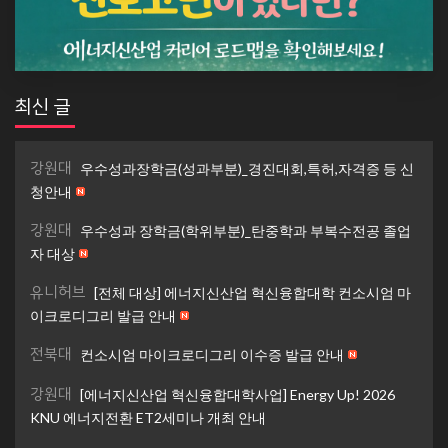
최신 글
강원대
우수성과장학금(성과부분)_경진대회,특허,자격증 등 신
청안내
강원대
우수성과 장학금(학위부분)_탄중학과 부복수전공 졸업
자 대상
유니허브
[전체 대상] 에너지신산업 혁신융합대학 컨소시엄 마
이크로디그리 발급 안내
전북대
컨소시엄 마이크로디그리 이수증 발급 안내
강원대
[에너지신산업 혁신융합대학사업] Energy Up! 2026
KNU 에너지전환 ET2세미나 개최 안내