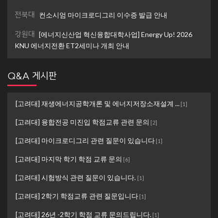
전북대
컨소시엄 마이크로디그리 이수증 발급 안내
강원대
[에너지신산업 혁신융합대학사업] Energy Up! 2026
KNU 에너지전환 ET2세미나 개최 안내
Q&A 게시판
[고려대] 재생에너지공학개론 및 에너지저장소재설계 ...
[
1
]
[고려대] 융합전공 미진입 학점교류 관련 문의
[
2
]
[고려대] 마이크로디그리 관련 질문이 있습니다
[
1
]
[고려대] 마지막 학기 학점 교류 문의
[
6
]
[고려대] 시험방식 관련 질문이 있습니다.
[
1
]
[고려대] 2학기 학점교류 관련 질문입니다
[
1
]
[고려대] 26년 -2학기 학점 교류 문의드립니다.
[
1
]