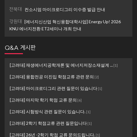
전북대
컨소시엄 마이크로디그리 이수증 발급 안내
강원대
[에너지신산업 혁신융합대학사업] Energy Up! 2026
KNU 에너지전환 ET2세미나 개최 안내
Q&A 게시판
[고려대] 재생에너지공학개론 및 에너지저장소재설계 ...
[
1
]
[고려대] 융합전공 미진입 학점교류 관련 문의
[
2
]
[고려대] 마이크로디그리 관련 질문이 있습니다
[
1
]
[고려대] 마지막 학기 학점 교류 문의
[
6
]
[고려대] 시험방식 관련 질문이 있습니다.
[
1
]
[고려대] 2학기 학점교류 관련 질문입니다
[
1
]
[고려대] 26년 -2학기 학점 교류 문의드립니다.
[
1
]