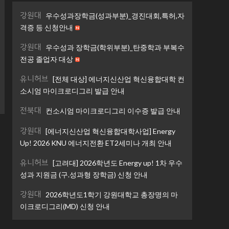
강원대
우수성과장학금(성과부분)_경진대회,특허,자
격증 등 신청안내
강원대
우수성과 장학금(학위부분)_탄중학과 부복수
전공 졸업자 대상
유니허브
[전체 대상] 에너지신산업 혁신융합대학 컨
소시엄 마이크로디그리 발급 안내
전북대
컨소시엄 마이크로디그리 이수증 발급 안내
강원대
[에너지신산업 혁신융합대학사업] Energy
Up! 2026 KNU 에너지전환 ET2세미나 개최 안내
유니허브
[고려대] 2026학년도 Energy up! 1차 우수
성과 지원금 (구.성과형 장학금) 신청 안내
강원대
2026학년도1학기 강원대학교 총장명의 마
이크로디그리(MD) 신청 안내