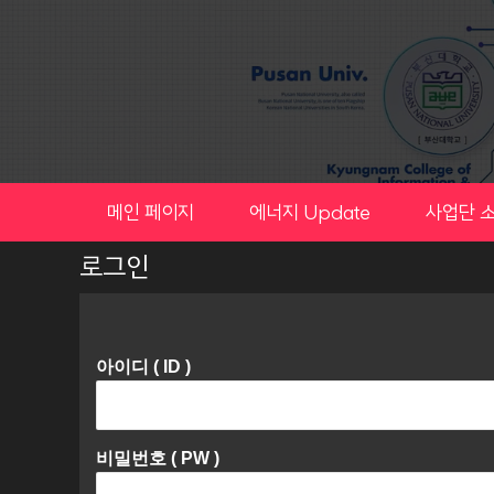
Skip
to
content
메인 페이지
에너지 Update
사업단 
로그인
아이디 ( ID )
비밀번호 ( PW )