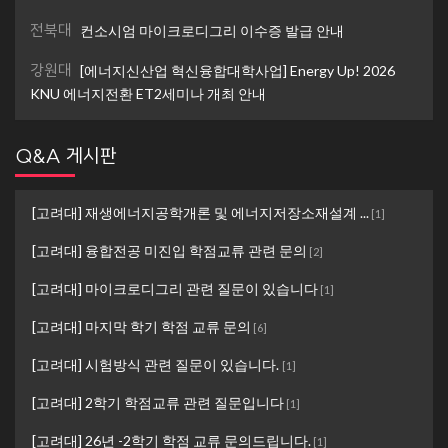
전북대
컨소시엄 마이크로디그리 이수증 발급 안내
강원대
[에너지신산업 혁신융합대학사업] Energy Up! 2026
KNU 에너지전환 ET2세미나 개최 안내
Q&A 게시판
[고려대] 재생에너지공학개론 및 에너지저장소재설계 ...
[
1
]
[고려대] 융합전공 미진입 학점교류 관련 문의
[
2
]
[고려대] 마이크로디그리 관련 질문이 있습니다
[
1
]
[고려대] 마지막 학기 학점 교류 문의
[
6
]
[고려대] 시험방식 관련 질문이 있습니다.
[
1
]
[고려대] 2학기 학점교류 관련 질문입니다
[
1
]
[고려대] 26년 -2학기 학점 교류 문의드립니다.
[
1
]