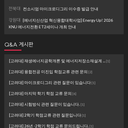
전북대
컨소시엄 마이크로디그리 이수증 발급 안내
강원대
[에너지신산업 혁신융합대학사업] Energy Up! 2026
KNU 에너지전환 ET2세미나 개최 안내
Q&A 게시판
[고려대] 재생에너지공학개론 및 에너지저장소재설계 ...
[
1
]
[고려대] 융합전공 미진입 학점교류 관련 문의
[
2
]
[고려대] 마이크로디그리 관련 질문이 있습니다
[
1
]
[고려대] 마지막 학기 학점 교류 문의
[
6
]
[고려대] 시험방식 관련 질문이 있습니다.
[
1
]
[고려대] 2학기 학점교류 관련 질문입니다
[
1
]
[고려대] 26년 -2학기 학점 교류 문의드립니다.
[
1
]