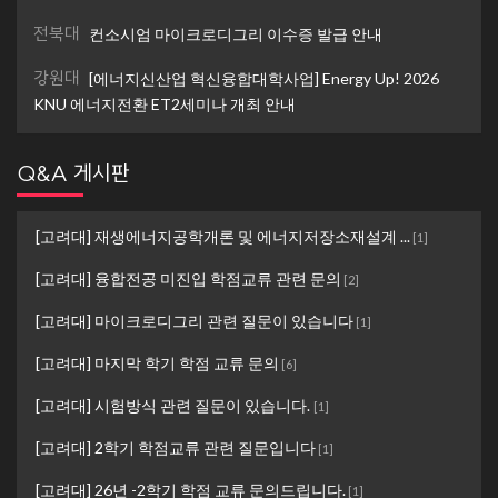
전북대
컨소시엄 마이크로디그리 이수증 발급 안내
강원대
[에너지신산업 혁신융합대학사업] Energy Up! 2026
KNU 에너지전환 ET2세미나 개최 안내
Q&A 게시판
[고려대] 재생에너지공학개론 및 에너지저장소재설계 ...
[
1
]
[고려대] 융합전공 미진입 학점교류 관련 문의
[
2
]
[고려대] 마이크로디그리 관련 질문이 있습니다
[
1
]
[고려대] 마지막 학기 학점 교류 문의
[
6
]
[고려대] 시험방식 관련 질문이 있습니다.
[
1
]
[고려대] 2학기 학점교류 관련 질문입니다
[
1
]
[고려대] 26년 -2학기 학점 교류 문의드립니다.
[
1
]