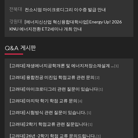
전북대
컨소시엄 마이크로디그리 이수증 발급 안내
강원대
[에너지신산업 혁신융합대학사업] Energy Up! 2026
KNU 에너지전환 ET2세미나 개최 안내
Q&A 게시판
[고려대] 재생에너지공학개론 및 에너지저장소재설계 ...
[
1
]
[고려대] 융합전공 미진입 학점교류 관련 문의
[
2
]
[고려대] 마이크로디그리 관련 질문이 있습니다
[
1
]
[고려대] 마지막 학기 학점 교류 문의
[
6
]
[고려대] 시험방식 관련 질문이 있습니다.
[
1
]
[고려대] 2학기 학점교류 관련 질문입니다
[
1
]
[고려대] 26년 -2학기 학점 교류 문의드립니다.
[
1
]