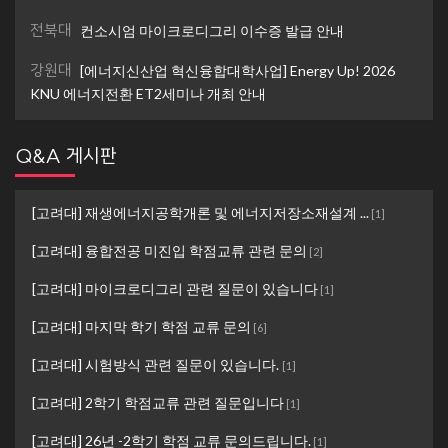
전북대
컨소시엄 마이크로디그리 이수증 발급 안내
강원대
[에너지신산업 혁신융합대학사업] Energy Up! 2026
KNU 에너지전환 ET2세미나 개최 안내
Q&A 게시판
[고려대] 재생에너지공학개론 및 에너지저장소재설계 ...
[
1
]
[고려대] 융합전공 미진입 학점교류 관련 문의
[
2
]
[고려대] 마이크로디그리 관련 질문이 있습니다
[
1
]
[고려대] 마지막 학기 학점 교류 문의
[
6
]
[고려대] 시험방식 관련 질문이 있습니다.
[
1
]
[고려대] 2학기 학점교류 관련 질문입니다
[
1
]
[고려대] 26년 -2학기 학점 교류 문의드립니다.
[
1
]