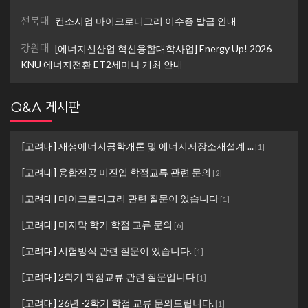
전북대
컨소시엄 마이크로디그리 이수증 발급 안내
강원대
[에너지신산업 혁신융합대학사업] Energy Up! 2026
KNU 에너지전환 ET2세미나 개최 안내
Q&A 게시판
[고려대] 재생에너지공학개론 및 에너지저장소재설계 ...
[
1
]
[고려대] 융합전공 미진입 학점교류 관련 문의
[
2
]
[고려대] 마이크로디그리 관련 질문이 있습니다
[
1
]
[고려대] 마지막 학기 학점 교류 문의
[
6
]
[고려대] 시험방식 관련 질문이 있습니다.
[
1
]
[고려대] 2학기 학점교류 관련 질문입니다
[
1
]
[고려대] 26년 -2학기 학점 교류 문의드립니다.
[
1
]