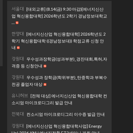
서울대
[대외교류] (8.14(금) 9:30 마감)[에너지신산
업 혁신융합대학] 2026학년도 2학기 경남정보대학교
…
한양대
[에너지신산업 혁신융합대학] 2026학년도 2
학기 혁신융합대학 ((경남정보대)) 학점교류 신청 안
내
강원대
우수성과장학금(성과부분)_경진대회,특허,자
격증 등 신청안내
강원대
우수성과 장학금(학위부분)_탄중학과 부복수
전공 졸업자 대상
유니허브
[전체 대상] 에너지신산업 혁신융합대학 컨
소시엄 마이크로디그리 발급 안내
전북대
컨소시엄 마이크로디그리 이수증 발급 안내
강원대
[에너지신산업 혁신융합대학사업] Energy
Up! 2026 KNU 에너지전환 ET2세미나 개최 안내