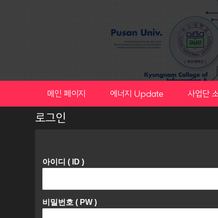
Skip
to
content
메인 페이지
에너지 Update
사업단 
로그인
아이디 ( ID )
비밀번호 ( PW )