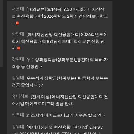
서울대
[대외교류] (8.14(금) 9:30 마감)[에너지신산
업 혁신융합대학] 2026학년도 2학기 경남정보대학교
…
한양대
[에너지신산업 혁신융합대학] 2026학년도 2
학기 혁신융합대학 ((경남정보대)) 학점교류 신청 안
내
강원대
우수성과장학금(성과부분)_경진대회,특허,자
격증 등 신청안내
강원대
우수성과 장학금(학위부분)_탄중학과 부복수
전공 졸업자 대상
유니허브
[전체 대상] 에너지신산업 혁신융합대학 컨
소시엄 마이크로디그리 발급 안내
전북대
컨소시엄 마이크로디그리 이수증 발급 안내
강원대
[에너지신산업 혁신융합대학사업] Energy
Up! 2026 KNU 에너지전환 ET2세미나 개최 안내