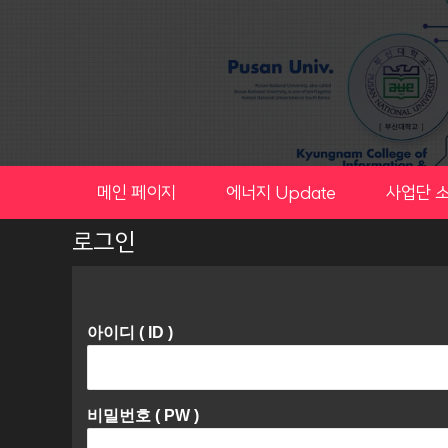
Skip
to
content
메인 페이지
에너지 Update
사업단 
로그인
아이디 ( ID )
비밀번호 ( PW )