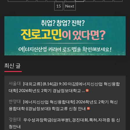
내
15
Next
비
게
이
션
최신 글
서울대
[대외교류] (8.14(금) 9:30 마감)[에너지신산업 혁신융합
대학] 2026학년도 2학기 경남정보대학교 …
한양대
[에너지신산업 혁신융합대학] 2026학년도 2학기 혁신
융합대학 ((경남정보대)) 학점교류 신청 안내
강원대
우수성과장학금(성과부분)_경진대회,특허,자격증 등 신
청안내