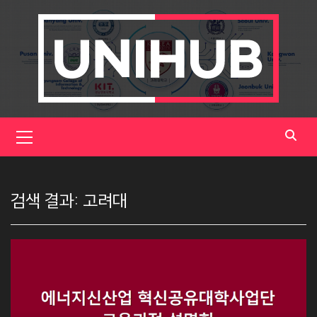
Skip
to
content
Primary
Menu
검색 결과:
고려대