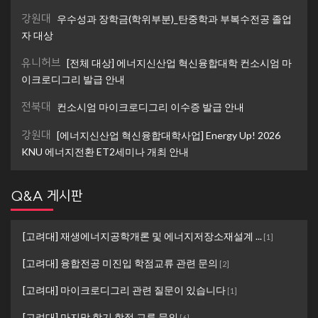
강원대
우수성과 장학금(학위부분)_탄중학과 부복수전공 졸업
자 대상
유니허브
[전체 대상] 에너지신산업 혁신융합대학 컨소시엄 마
이크로디그리 발급 안내
전북대
컨소시엄 마이크로디그리 이수증 발급 안내
강원대
[에너지신산업 혁신융합대학사업] Energy Up! 2026
KNU 에너지전환 ET2세미나 개최 안내
Q&A 게시판
[고려대] 재생에너지공학개론 및 에너지저장소재설계 ...
[
1
]
[고려대] 융합전공 미진입 학점교류 관련 문의
[
2
]
[고려대] 마이크로디그리 관련 질문이 있습니다
[
1
]
[고려대] 마지막 학기 학점 교류 문의
[
6
]