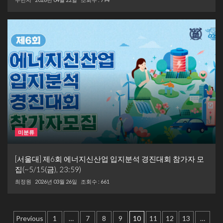
우민지
미분류
[서울대] 제6회 에너지신산업 입지분석 경진대회 참가자 모
집(~5/15(금), 23:59)
최정원
2026년 03월 26일
조회수 : 661
글
Previous
1
…
7
8
9
10
11
12
13
…