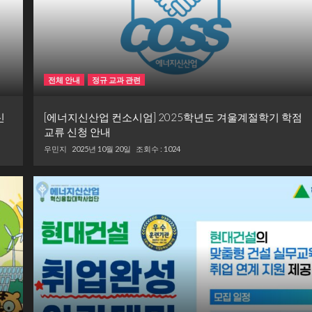
전체 안내
정규 교과 관련
신
[에너지신산업 컨소시엄] 2025학년도 겨울계절학기 학점
교류 신청 안내
우민지
2025년 10월 20일
조회수 : 1024