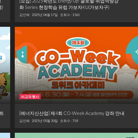
교
[모집] 2025학년도 Energy Up! 글로벌·취업역량강
)
화 Series 현장학습 유럽 가보자KU(가보자구)
김인해
2025년 06월 17일
조회수 : 1561
비교과 행사
젝트
[에너지신산업] 제4회 CO-Week Academy 강좌 안내
김인해
2025년 05월 30일
조회수 : 718