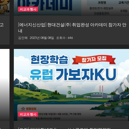
비교과 행사
 고
[에너지신산업] 현대건설(주) 취업완성 아카데미 참가자 안
내
김인해
2025년 08월 08일
조회수 : 646
비교과 행사