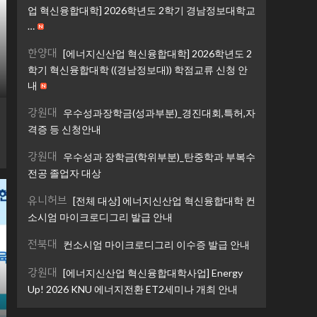
업 혁신융합대학] 2026학년도 2학기 경남정보대학교
…
한양대
[에너지신산업 혁신융합대학] 2026학년도 2
학기 혁신융합대학 ((경남정보대)) 학점교류 신청 안
내
강원대
우수성과장학금(성과부분)_경진대회,특허,자
격증 등 신청안내
강원대
우수성과 장학금(학위부분)_탄중학과 부복수
전공 졸업자 대상
유니허브
[전체 대상] 에너지신산업 혁신융합대학 컨
소시엄 마이크로디그리 발급 안내
전북대
컨소시엄 마이크로디그리 이수증 발급 안내
강원대
[에너지신산업 혁신융합대학사업] Energy
Up! 2026 KNU 에너지전환 ET2세미나 개최 안내