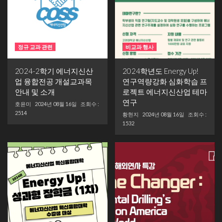
정규 교과 관련
비교과 행사
2024-2학기 에너지신산
2024학년도 Energy Up!
업 융합전공 개설교과목
연구역량강화 심화학습 프
안내 및 소개
로젝트 에너지신산업 테마
연구
호윤미
2024년 08월 16일
조회수 :
2514
황현지
2024년 08월 16일
조회수 :
1532