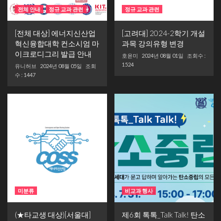
전체 안내
정규 교과 관련
정규 교과 관련
[전체 대상] 에너지신산업
[고려대] 2024-2학기 개설
혁신융합대학 컨소시엄 마
과목 강의유형 변경
이크로디그리 발급 안내
호윤미
2024년 08월 01일
조회수 :
1524
유니허브
2024년 08월 05일
조회
수 : 1447
미분류
비교과 행사
(★타교생 대상)[서울대]
제6회 톡톡_Talk Talk! 탄소