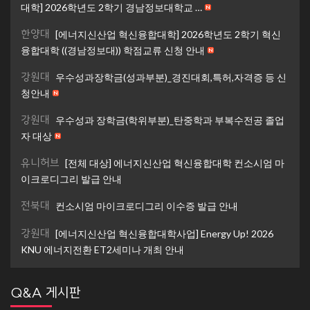
대학] 2026학년도 2학기 경남정보대학교 …
한양대
[에너지신산업 혁신융합대학] 2026학년도 2학기 혁신
융합대학 ((경남정보대)) 학점교류 신청 안내
강원대
우수성과장학금(성과부분)_경진대회,특허,자격증 등 신
청안내
강원대
우수성과 장학금(학위부분)_탄중학과 부복수전공 졸업
자 대상
유니허브
[전체 대상] 에너지신산업 혁신융합대학 컨소시엄 마
이크로디그리 발급 안내
전북대
컨소시엄 마이크로디그리 이수증 발급 안내
강원대
[에너지신산업 혁신융합대학사업] Energy Up! 2026
KNU 에너지전환 ET2세미나 개최 안내
Q&A 게시판