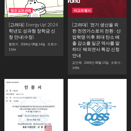
정규 교과 관련
비교과 행사
[고려대] Energy Up! 2024
[고려대] ‘전기 생산을 위
학년도 성과형 장학금 신
한 천연가스로의 전환 : 산
청 안내(수정)
업혁명 이후 최대 탄소 배
출 감소를 일군 역사를 말
황현지
2024년 08월 14일
조회수 :
하다’ 해외연사 특강 신청
1566
안내
김인해
2024년 08월 13일
조회수 :
1096