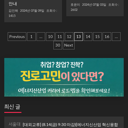
안내
호윤미
2024년 07월 03일
조회수 :
2602
김인해
2024년 07월 09일
조회수 :
1415
글
Previous
1
…
10
11
12
13
14
15
16
…
내
30
Next
비
게
이
션
최신 글
서울대
[대외교류] (8.14(금) 9:30 마감)[에너지신산업 혁신융합