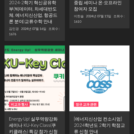
2024-2학기 혁신공유학
중립 세미나 온·오프라인
부(빅데이터, 차세대반도
참여자 모집
체, 에너지신산업, 항공드
이한솔
2024년 07월 15일
조회수 :
론 분야)교류수학 안내
1610
김민경
2024년 07월 16일
조회수 :
1676
비교과 행사
정규 교과 관련
Energy Up! 실무역량강화
[에너지신산업 컨소시엄]
세미나 KU-Key Class(쿠
2024학년도 2학기 학점교
키클래스) 특강 참가 신청
류 신청 안내