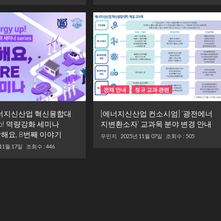
전체 안내
정규 교과 관련
에너지신산업 혁신융합대
[에너지신산업 컨소시엄] ‘광전에너
 Up! 역량강화 세미나
지변환소자’ 교과목 분야 변경 안내
샤’랑해요, 8번째 이야기
우민지
2025년 11월 07일
조회수 : 505
 11월 17일
조회수 : 446