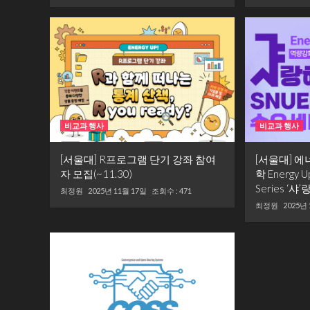
비교과 행사
비교과 행사
[서울대] R프로그램 단기 강좌 참여
[서울대] 
자 모집(~11.30)
학 Energy
Series ‘
최정원
2025년 11월 17일
조회수 : 471
최정원
2025년