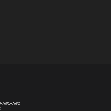
5
9
691~7692
2