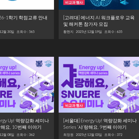
비교과 행사
026-1학기 학점교류 안내
[고려대] 에너지 AI 워크플로우 교육
및 해커톤 참가자 모집
 12월 30일
조회수 : 565
황현지
2025년 12월 19일
조회수 : 635
비교과 행사
ergy Up! 역량강화 세미나
[서울대] Energy Up! 역량강화 세미나
샤’랑해요, 10번째 이야기
Series ‘샤’랑해요, 9번째 이야기
 12월 08일
조회수 : 362
최정원
2025년 12월 03일
조회수 : 372