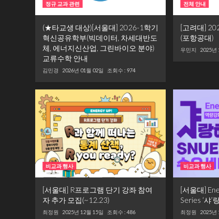
정규 교과 관련
전체 안내
(★타교생 대상)[서울대] 2026-1학기
[고려대] 2
혁신공유학부(빅데이터, 차세대반도
(포항공대)
체, 에너지신산업, 그린바이오 분야)
우민지
2025년
교류수학 안내
김민경
2026년 01월 02일
조회수 : 974
비교과 행사
비교과 행사
[서울대] R프로그램 단기 강좌 참여
[서울대] En
자 추가 모집(~12.23)
Series ‘
최정원
2025년 12월 15일
조회수 : 486
최정원
2025년