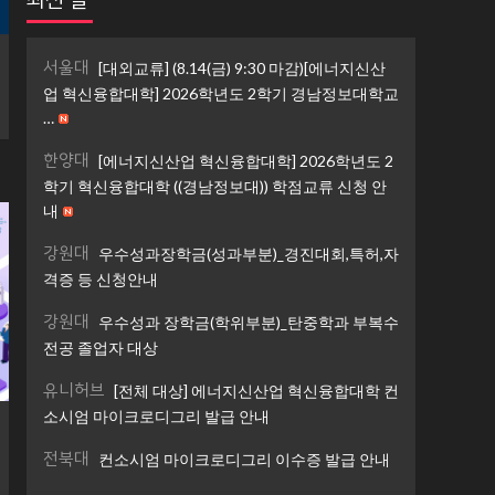
서울대
[대외교류] (8.14(금) 9:30 마감)[에너지신산
업 혁신융합대학] 2026학년도 2학기 경남정보대학교
…
한양대
[에너지신산업 혁신융합대학] 2026학년도 2
학기 혁신융합대학 ((경남정보대)) 학점교류 신청 안
내
강원대
우수성과장학금(성과부분)_경진대회,특허,자
격증 등 신청안내
강원대
우수성과 장학금(학위부분)_탄중학과 부복수
전공 졸업자 대상
유니허브
[전체 대상] 에너지신산업 혁신융합대학 컨
소시엄 마이크로디그리 발급 안내
전북대
컨소시엄 마이크로디그리 이수증 발급 안내