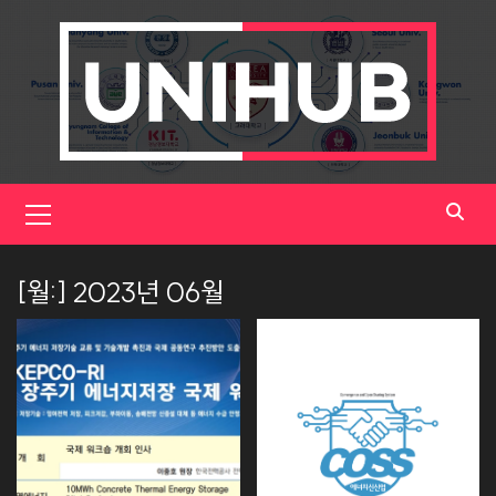
Skip
to
content
Primary
Menu
[월:]
2023년 06월