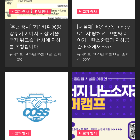
비교과 행사
전체 안내
비교과 행사
[추천 행사] “제2회 대용량
[서울대] 10/26(수) Energy
장주기 에너지 저장 기술
Up! ‘샤’랑해요, 10번째 이
국제 워크숍” 행사에 귀하
야기 – 탄소중립과 지하공
를 초청합니다!
간: ESS에서 ESS로
유니허브
2023년 06월 11일
조회
유니허브
2023년 06월 11일
조회
수 : 1092
수 : 2205
비교과 행사
비교과 행사