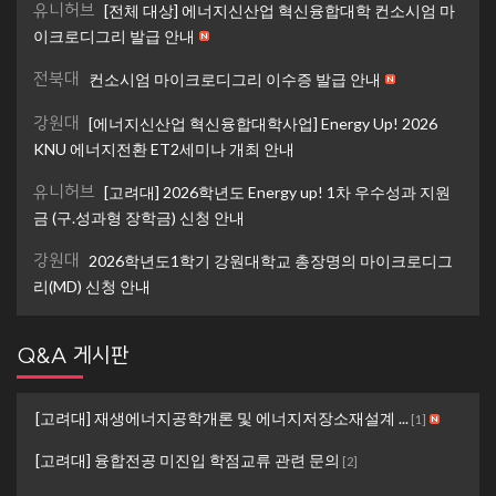
유니허브
[전체 대상] 에너지신산업 혁신융합대학 컨소시엄 마
이크로디그리 발급 안내
전북대
컨소시엄 마이크로디그리 이수증 발급 안내
강원대
[에너지신산업 혁신융합대학사업] Energy Up! 2026
KNU 에너지전환 ET2세미나 개최 안내
유니허브
[고려대] 2026학년도 Energy up! 1차 우수성과 지원
금 (구.성과형 장학금) 신청 안내
강원대
2026학년도1학기 강원대학교 총장명의 마이크로디그
리(MD) 신청 안내
Q&A 게시판
[고려대] 재생에너지공학개론 및 에너지저장소재설계 ...
[
1
]
[고려대] 융합전공 미진입 학점교류 관련 문의
[
2
]