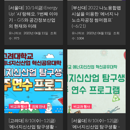
[서울대] 10/14(금) Energy
[부산대] 2022 나노융합팹
Up! ‘샤’랑해요, 9번째 이야
시설을 이용한 ‘에너지 나
기 – GIS와 공간정보산업
노소자공정 썸머캠프’
의 현재와 미래
(~6/21)
유니허브
2023년 06월 11일
조회
유니허브
2023년 06월 11일
조회
수 : 975
수 : 1004
비교과 행사
전체 안내
비교과 행사
[고려대] 8/10(수)~12(금)
[서울대] 8/10(수)~12(금)
‘에너지신산업 탐구생활 –
‘에너지신산업 탐구생활 –