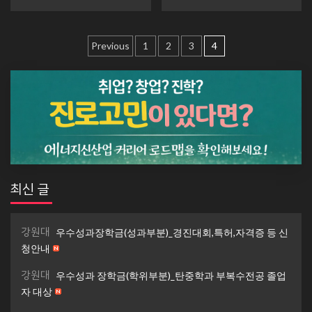
글
Previous
1
2
3
4
내
비
게
이
션
최신 글
강원대
우수성과장학금(성과부분)_경진대회,특허,자격증 등 신
청안내
강원대
우수성과 장학금(학위부분)_탄중학과 부복수전공 졸업
자 대상