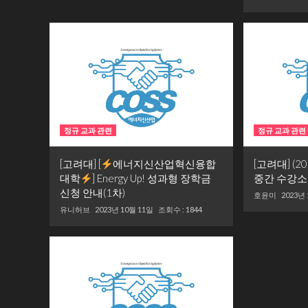
정규 교과 관련
정규 교과 관련
[고려대] [
에너지신산업혁신융합
[고려대] (2
대학
] Energy Up! 성과형 장학금
중간 수강소
신청 안내(1차)
호윤미
2023년
유니허브
2023년 10월 11일
조회수 : 1844