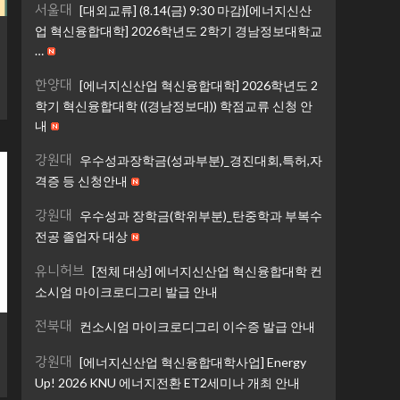
서울대
[대외교류] (8.14(금) 9:30 마감)[에너지신산
업 혁신융합대학] 2026학년도 2학기 경남정보대학교
…
한양대
[에너지신산업 혁신융합대학] 2026학년도 2
학기 혁신융합대학 ((경남정보대)) 학점교류 신청 안
내
강원대
우수성과장학금(성과부분)_경진대회,특허,자
격증 등 신청안내
강원대
우수성과 장학금(학위부분)_탄중학과 부복수
전공 졸업자 대상
유니허브
[전체 대상] 에너지신산업 혁신융합대학 컨
소시엄 마이크로디그리 발급 안내
전북대
컨소시엄 마이크로디그리 이수증 발급 안내
강원대
[에너지신산업 혁신융합대학사업] Energy
Up! 2026 KNU 에너지전환 ET2세미나 개최 안내