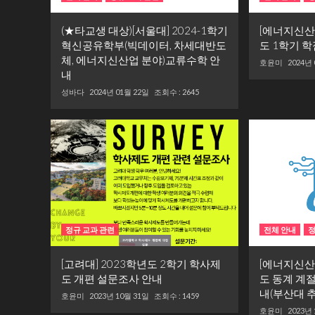
(★타교생 대상)[서울대] 2024-1학기
[에너지신산
혁신공유학부(빅데이터, 차세대반도
도 1학기 
체, 에너지신산업 분야)교류수학 안
호윤미
2024년
내
성바다
2024년 01월 22일
조회수 : 2645
정규 교과 관련
전체 안내
정
[고려대] 2023학년도 2학기 학사제
[에너지신산
도 개편 설문조사 안내
도 동계 계
내(부산대 
호윤미
2023년 10월 31일
조회수 : 1459
호윤미
2023년