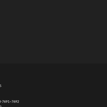
5
9
691~7692
2