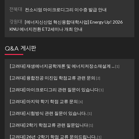
전북대
컨소시엄 마이크로디그리 이수증 발급 안내
강원대
[에너지신산업 혁신융합대학사업] Energy Up! 2026
KNU 에너지전환 ET2세미나 개최 안내
Q&A 게시판
[고려대] 재생에너지공학개론 및 에너지저장소재설계 ...
[
1
]
[고려대] 융합전공 미진입 학점교류 관련 문의
[
2
]
[고려대] 마이크로디그리 관련 질문이 있습니다
[
1
]
[고려대] 마지막 학기 학점 교류 문의
[
6
]
[고려대] 시험방식 관련 질문이 있습니다.
[
1
]
[고려대] 2학기 학점교류 관련 질문입니다
[
1
]
[고려대] 26년 -2학기 학점 교류 문의드립니다.
[
1
]