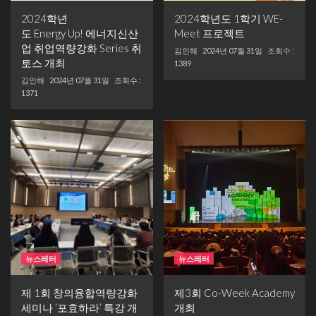
2024학년
2024학년도 1학기 WE-
도 Energy Up! 에너지신산
Meet 프로젝트
업 취업역량강화 Series 취
김인해
2024년 07월 31일
조회수 :
토스 개최
1389
김인해
2024년 07월 31일
조회수 :
1371
뉴스레터
뉴스레터
제 1회 창의융합역량강화
제3회 Co-Week Academy
세미나 ‘포효하라’ 특강 개
개최