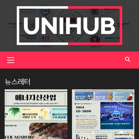
Skip
to
content
Primary
Menu
뉴스레터