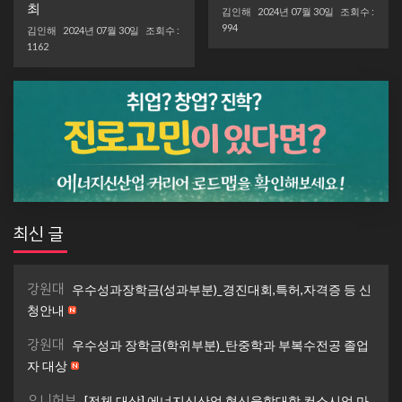
최
김인해
2024년 07월 30일
조회수 :
994
김인해
2024년 07월 30일
조회수 :
1162
최신 글
강원대
우수성과장학금(성과부분)_경진대회,특허,자격증 등 신
청안내
강원대
우수성과 장학금(학위부분)_탄중학과 부복수전공 졸업
자 대상
유니허브
[전체 대상] 에너지신산업 혁신융합대학 컨소시엄 마