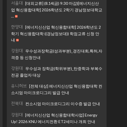
서울대
[대외교류] (8.14(금) 9:30 마감)[에너지신산
업 혁신융합대학] 2026학년도 2학기 경남정보대학교
…
한양대
[에너지신산업 혁신융합대학] 2026학년도 2
학기 혁신융합대학 ((경남정보대)) 학점교류 신청 안
내
강원대
우수성과장학금(성과부분)_경진대회,특허,자
격증 등 신청안내
강원대
우수성과 장학금(학위부분)_탄중학과 부복수
전공 졸업자 대상
유니허브
[전체 대상] 에너지신산업 혁신융합대학 컨
소시엄 마이크로디그리 발급 안내
전북대
컨소시엄 마이크로디그리 이수증 발급 안내
강원대
[에너지신산업 혁신융합대학사업] Energy
Up! 2026 KNU 에너지전환 ET2세미나 개최 안내