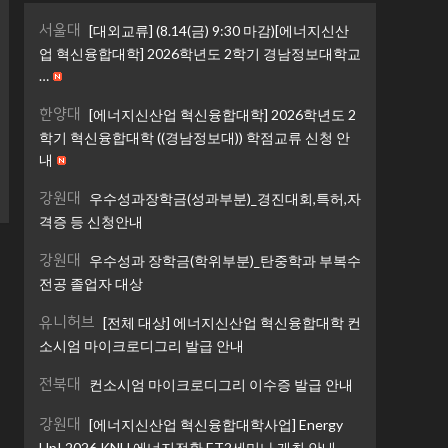
서울대
[대외교류] (8.14(금) 9:30 마감)[에너지신산
업 혁신융합대학] 2026학년도 2학기 경남정보대학교
…
한양대
[에너지신산업 혁신융합대학] 2026학년도 2
학기 혁신융합대학 ((경남정보대)) 학점교류 신청 안
내
강원대
우수성과장학금(성과부분)_경진대회,특허,자
격증 등 신청안내
강원대
우수성과 장학금(학위부분)_탄중학과 부복수
전공 졸업자 대상
유니허브
[전체 대상] 에너지신산업 혁신융합대학 컨
소시엄 마이크로디그리 발급 안내
전북대
컨소시엄 마이크로디그리 이수증 발급 안내
강원대
[에너지신산업 혁신융합대학사업] Energy
Up! 2026 KNU 에너지전환 ET2세미나 개최 안내