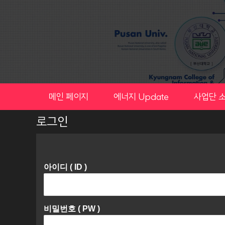
Skip
to
content
메인 페이지
에너지 Update
사업단 
로그인
아이디 ( ID )
비밀번호 ( PW )