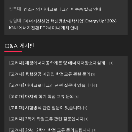
전북대
컨소시엄 마이크로디그리 이수증 발급 안내
강원대
[에너지신산업 혁신융합대학사업] Energy Up! 2026
KNU 에너지전환 ET2세미나 개최 안내
Q&A 게시판
[고려대] 재생에너지공학개론 및 에너지저장소재설계 ...
[
1
]
[고려대] 융합전공 미진입 학점교류 관련 문의
[
2
]
[고려대] 마이크로디그리 관련 질문이 있습니다
[
1
]
[고려대] 마지막 학기 학점 교류 문의
[
6
]
[고려대] 시험방식 관련 질문이 있습니다.
[
1
]
[고려대] 2학기 학점교류 관련 질문입니다
[
1
]
[고려대] 26년 -2학기 학점 교류 문의드립니다.
[
1
]