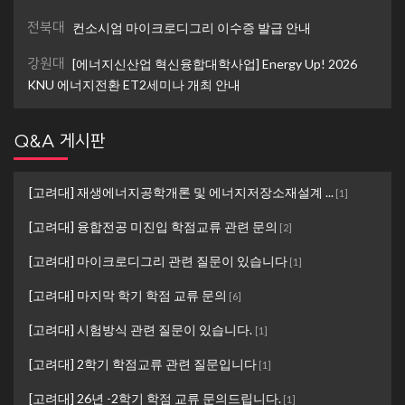
전북대
컨소시엄 마이크로디그리 이수증 발급 안내
강원대
[에너지신산업 혁신융합대학사업] Energy Up! 2026
KNU 에너지전환 ET2세미나 개최 안내
Q&A 게시판
[고려대] 재생에너지공학개론 및 에너지저장소재설계 ...
[
1
]
[고려대] 융합전공 미진입 학점교류 관련 문의
[
2
]
[고려대] 마이크로디그리 관련 질문이 있습니다
[
1
]
[고려대] 마지막 학기 학점 교류 문의
[
6
]
[고려대] 시험방식 관련 질문이 있습니다.
[
1
]
[고려대] 2학기 학점교류 관련 질문입니다
[
1
]
[고려대] 26년 -2학기 학점 교류 문의드립니다.
[
1
]