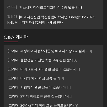
전북대
컨소시엄 마이크로디그리 이수증 발급 안내
강원대
[에너지신산업 혁신융합대학사업] Energy Up! 2026
KNU 에너지전환 ET2세미나 개최 안내
Q&A 게시판
[고려대] 재생에너지공학개론 및 에너지저장소재설계 ...
[
1
]
[고려대] 융합전공 미진입 학점교류 관련 문의
[
2
]
[고려대] 마이크로디그리 관련 질문이 있습니다
[
1
]
[고려대] 마지막 학기 학점 교류 문의
[
6
]
[고려대] 시험방식 관련 질문이 있습니다.
[
1
]
[고려대] 2학기 학점교류 관련 질문입니다
[
1
]
[고려대] 26년 -2학기 학점 교류 문의드립니다.
[
1
]