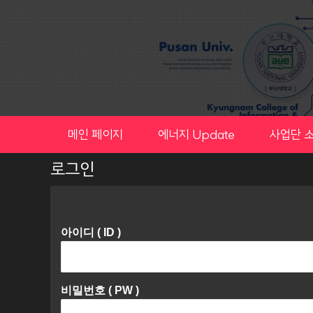
Skip
to
content
메인 페이지
에너지 Update
사업단 
로그인
아이디 ( ID )
비밀번호 ( PW )