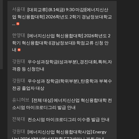
서울대
[대외교류] (8.14(금) 9:30 마감)[에너지신산
업 혁신융합대학] 2026학년도 2학기 경남정보대학교
…
한양대
[에너지신산업 혁신융합대학] 2026학년도 2
학기 혁신융합대학 ((경남정보대)) 학점교류 신청 안
내
강원대
우수성과장학금(성과부분)_경진대회,특허,자
격증 등 신청안내
강원대
우수성과 장학금(학위부분)_탄중학과 부복수
전공 졸업자 대상
유니허브
[전체 대상] 에너지신산업 혁신융합대학 컨
소시엄 마이크로디그리 발급 안내
전북대
컨소시엄 마이크로디그리 이수증 발급 안내
강원대
[에너지신산업 혁신융합대학사업] Energy
Up! 2026 KNU 에너지전환 ET2세미나 개최 안내