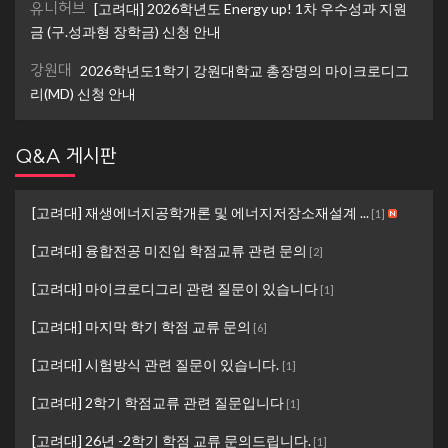
유니허브
[고려대] 2026학년도 Energy up! 1차 우수성과 지원
금 (구.성과형 장학금) 신청 안내
강원대
2026학년도1학기 강원대학교 총장명의 마이크로디그
리(MD) 신청 안내
Q&A 게시판
[고려대] 재생에너지공학개론 및 에너지저장소재설계 ...
[
1
]
[고려대] 융합전공 미진입 학점교류 관련 문의
[
2
]
[고려대] 마이크로디그리 관련 질문이 있습니다
[
1
]
[고려대] 마지막 학기 학점 교류 문의
[
6
]
[고려대] 시험방식 관련 질문이 있습니다.
[
1
]
[고려대] 2학기 학점교류 관련 질문입니다
[
1
]
[고려대] 26년 -2학기 학점 교류 문의드립니다.
[
1
]