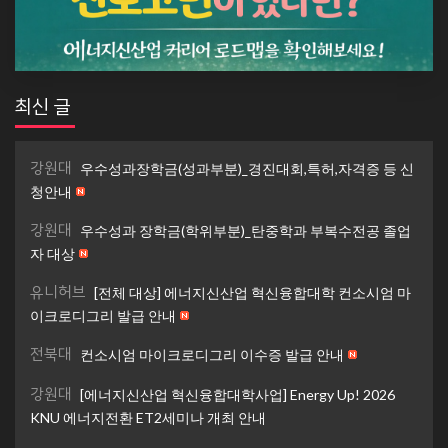
최신 글
강원대
우수성과장학금(성과부분)_경진대회,특허,자격증 등 신
청안내
강원대
우수성과 장학금(학위부분)_탄중학과 부복수전공 졸업
자 대상
유니허브
[전체 대상] 에너지신산업 혁신융합대학 컨소시엄 마
이크로디그리 발급 안내
전북대
컨소시엄 마이크로디그리 이수증 발급 안내
강원대
[에너지신산업 혁신융합대학사업] Energy Up! 2026
KNU 에너지전환 ET2세미나 개최 안내