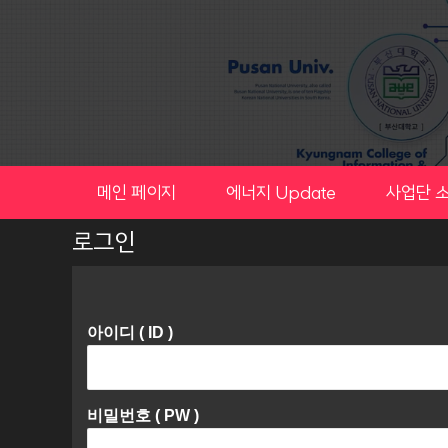
Skip
to
content
메인 페이지
에너지 Update
사업단 
로그인
아이디 ( ID )
비밀번호 ( PW )