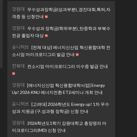
강원대
우수성과장학금(성과부분)_경진대회,특허,자
격증 등 신청안내
강원대
우수성과 장학금(학위부분)_탄중학과 부복수
전공 졸업자 대상
유니허브
[전체 대상] 에너지신산업 혁신융합대학 컨
소시엄 마이크로디그리 발급 안내
전북대
컨소시엄 마이크로디그리 이수증 발급 안내
강원대
[에너지신산업 혁신융합대학사업] Energy
Up! 2026 KNU 에너지전환 ET2세미나 개최 안내
유니허브
[고려대] 2026학년도 Energy up! 1차 우수
성과 지원금 (구.성과형 장학금) 신청 안내
강원대
2026학년도1학기 강원대학교 총장명의 마
이크로디그리(MD) 신청 안내