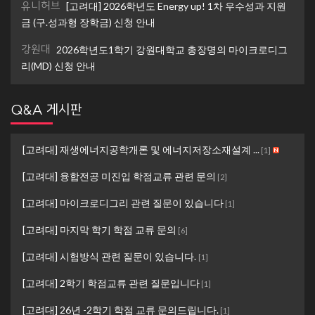
유니허브
[고려대] 2026학년도 Energy up! 1차 우수성과 지원
금 (구.성과형 장학금) 신청 안내
강원대
2026학년도1학기 강원대학교 총장명의 마이크로디그
리(MD) 신청 안내
Q&A 게시판
[고려대] 재생에너지공학개론 및 에너지저장소재설계 ...
[
1
]
[고려대] 융합전공 미진입 학점교류 관련 문의
[
2
]
[고려대] 마이크로디그리 관련 질문이 있습니다
[
1
]
[고려대] 마지막 학기 학점 교류 문의
[
6
]
[고려대] 시험방식 관련 질문이 있습니다.
[
1
]
[고려대] 2학기 학점교류 관련 질문입니다
[
1
]
[고려대] 26년 -2학기 학점 교류 문의드립니다.
[
1
]