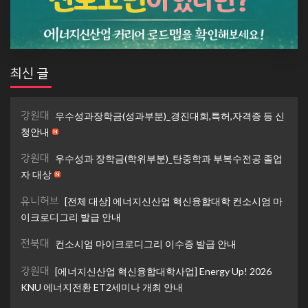
최신 글
강원대
우수성과장학금(성과부분)_경진대회,특허,자격증 등 신
청안내
강원대
우수성과 장학금(학위부분)_탄중학과 부복수전공 졸업
자 대상
유니허브
[전체 대상] 에너지신산업 혁신융합대학 컨소시엄 마
이크로디그리 발급 안내
전북대
컨소시엄 마이크로디그리 이수증 발급 안내
강원대
[에너지신산업 혁신융합대학사업] Energy Up! 2026
KNU 에너지전환 ET2세미나 개최 안내