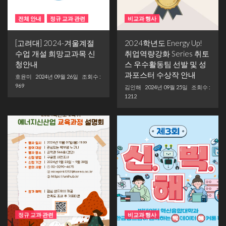
전체 안내
정규 교과 관련
비교과 행사
[고려대] 2024-겨울계절
2024학년도 Energy Up!
수업 개설 희망교과목 신
취업역량강화 Series 취토
청안내
스 우수활동팀 선발 및 성
과포스터 수상작 안내
호윤미
2024년 09월 26일
조회수 :
969
김인해
2024년 09월 25일
조회수 :
1212
정규 교과 관련
비교과 행사