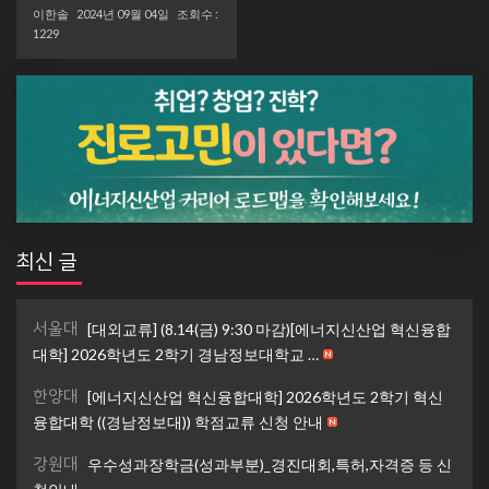
이한솔
2024년 09월 04일
조회수 :
1229
최신 글
서울대
[대외교류] (8.14(금) 9:30 마감)[에너지신산업 혁신융합
대학] 2026학년도 2학기 경남정보대학교 …
한양대
[에너지신산업 혁신융합대학] 2026학년도 2학기 혁신
융합대학 ((경남정보대)) 학점교류 신청 안내
강원대
우수성과장학금(성과부분)_경진대회,특허,자격증 등 신