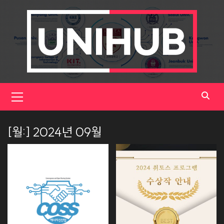
Skip
to
content
Primary
Menu
[월:]
2024년 09월