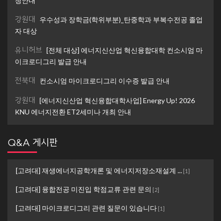
청안내
강원대
우수성과 장학금(학위부분)_탄중학과 부복수전공 졸업
자 대상
유니허브
[전체 대상] 에너지신산업 혁신융합대학 컨소시엄 마
이크로디그리 발급 안내
전북대
컨소시엄 마이크로디그리 이수증 발급 안내
강원대
[에너지신산업 혁신융합대학사업] Energy Up! 2026
KNU 에너지전환 ET2세미나 개최 안내
Q&A 게시판
[고려대] 재생에너지공학개론 및 에너지저장소재설계 ...
[
1
]
[고려대] 융합전공 미진입 학점교류 관련 문의
[
2
]
[고려대] 마이크로디그리 관련 질문이 있습니다
[
1
]