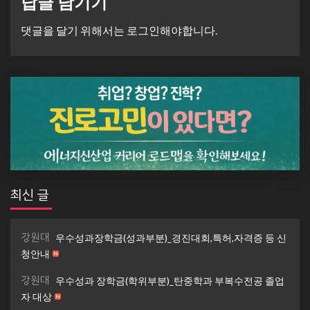
답글 남기기
댓글을 달기 위해서는
로그인
해야합니다.
최신 글
강원대
우수성과장학금(성과부분)_경진대회,특허,자격증 등 신
청안내
강원대
우수성과 장학금(학위부분)_탄중학과 부복수전공 졸업
자 대상