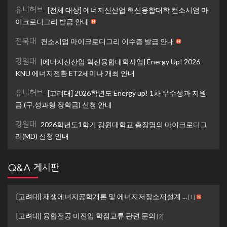
유니허브
[전체 대상] 에너지신산업 혁신융합대학 컨소시엄 마
이크로디그리 발급 안내
전북대
컨소시엄 마이크로디그리 이수증 발급 안내
강원대
[에너지신산업 혁신융합대학사업] Energy Up! 2026
KNU 에너지전환 ET2세미나 개최 안내
유니허브
[고려대] 2026학년도 Energy up! 1차 우수성과 지원
금 (구.성과형 장학금) 신청 안내
강원대
2026학년도1학기 강원대학교 총장명의 마이크로디그
리(MD) 신청 안내
Q&A 게시판
[고려대] 재생에너지공학개론 및 에너지저장소재설계 ...
[
1
]
[고려대] 융합전공 미진입 학점교류 관련 문의
[
2
]