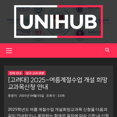
Skip
to
content
Primary
Menu
전체 안내
정규 교과 관련
[고려대] 2025-여름계절수업 개설 희망
교과목신청 안내
호윤미
2025년 04월 01일
조회수 : 1138
2025학년도 여름 계절수업 개설희망교과목 신청을 다음과
같이 안내하오니, 희망하는 학생은 절차에 따라 기한 내 신청