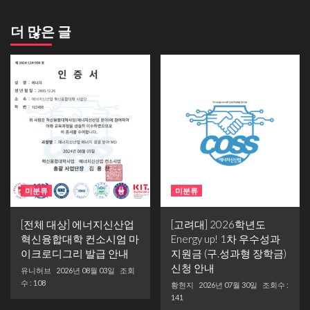
더 많은 글
미분류
미분류
[전체 대상] 에너지신산업
[고려대] 2026학년도
혁신융합대학 컨소시엄 마
Energy up! 1차 우수성과
이크로디그리 발급 안내
지원금 (구.성과형 장학금)
신청 안내
유니허브
2026년 08월 03일
조회
수 : 108
황현지
2026년 07월 30일
조회수 :
141