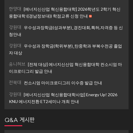
한양대
[에너지신산업 혁신융합대학] 2026학년도 2학기 혁신
융합대학 ((경남정보대)) 학점교류 신청 안내
강원대
우수성과장학금(성과부분)_경진대회,특허,자격증 등 신
청안내
강원대
우수성과 장학금(학위부분)_탄중학과 부복수전공 졸업
자 대상
유니허브
[전체 대상] 에너지신산업 혁신융합대학 컨소시엄 마
이크로디그리 발급 안내
전북대
컨소시엄 마이크로디그리 이수증 발급 안내
강원대
[에너지신산업 혁신융합대학사업] Energy Up! 2026
KNU 에너지전환 ET2세미나 개최 안내
Q&A 게시판