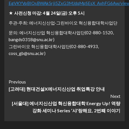
EgVKYVpBIQsBWAk5rji5ZxG3MJdqMpSEsX_AxhFG6Aw/view
★ 사전신청 마감: 4월 24일(금) 오후 5시
주관·주최: 에너지신산업·그린바이오 혁신융합대학사업단
문의: 에너지신산업 혁신융합대학사업단(02-880-1520,
bangds0318@snu.ac.kr)
그린바이오 혁신융합대학사업단(02-880-4933,
coss_gb@snu.ac.kr)
Continue
Previous
[고려대] 현대건설X에너지신산업 취업특강 안내
Reading
Next
[서울대] 에너지신산업 혁신융합대학 Energy Up! 역량
강화 세미나 Series ‘샤’랑해요, 2번째 이야기