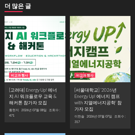
더 많은 글
비교과 행사
비교과 행사
[고려대] Energy Up! 에너
[서울대학교] ‘2026년
지 AI 워크플로우 교육 &
Energy Up! 에너지 캠프
해커톤 참가자 모집
with 지열에너지공학’ 참
가자 모집
황현지
2026년 07월 08일
조회수 :
471
이한솔
2026년 07월 07일
조회수 :
317