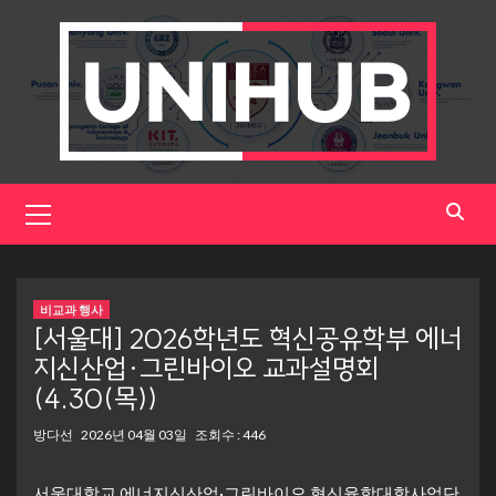
Skip
to
content
Primary
Menu
비교과 행사
[서울대] 2026학년도 혁신공유학부 에너
지신산업·그린바이오 교과설명회
(4.30(목))
방다선
2026년 04월 03일
조회수 : 446
서울대학교 에너지신산업·그린바이오 혁신융합대학사업단