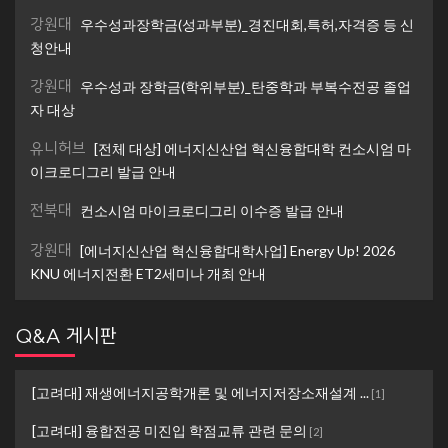
강원대
우수성과장학금(성과부분)_경진대회,특허,자격증 등 신
청안내
강원대
우수성과 장학금(학위부분)_탄중학과 부복수전공 졸업
자 대상
유니허브
[전체 대상] 에너지신산업 혁신융합대학 컨소시엄 마
이크로디그리 발급 안내
전북대
컨소시엄 마이크로디그리 이수증 발급 안내
강원대
[에너지신산업 혁신융합대학사업] Energy Up! 2026
KNU 에너지전환 ET2세미나 개최 안내
Q&A 게시판
[고려대] 재생에너지공학개론 및 에너지저장소재설계 ...
[
1
]
[고려대] 융합전공 미진입 학점교류 관련 문의
[
2
]