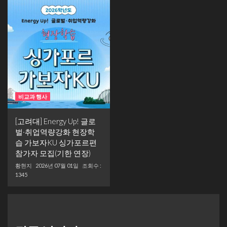
비교과 행사
[고려대] Energy Up! 글로
벌·취업역량강화 현장학
습 가보자KU 싱가포르편
참가자 모집(기한 연장)
황현지
2026년 07월 01일
조회수 :
1345