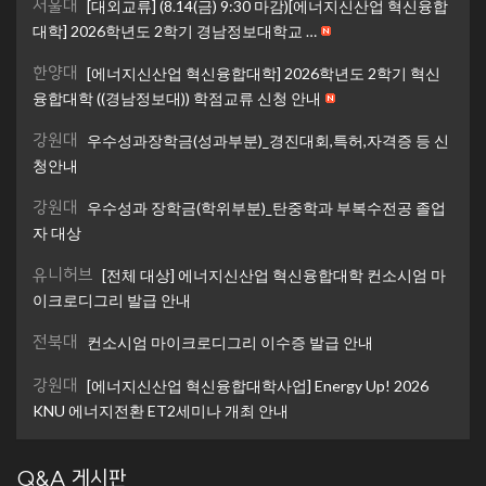
서울대
[대외교류] (8.14(금) 9:30 마감)[에너지신산업 혁신융합
대학] 2026학년도 2학기 경남정보대학교 …
한양대
[에너지신산업 혁신융합대학] 2026학년도 2학기 혁신
융합대학 ((경남정보대)) 학점교류 신청 안내
강원대
우수성과장학금(성과부분)_경진대회,특허,자격증 등 신
청안내
강원대
우수성과 장학금(학위부분)_탄중학과 부복수전공 졸업
자 대상
유니허브
[전체 대상] 에너지신산업 혁신융합대학 컨소시엄 마
이크로디그리 발급 안내
전북대
컨소시엄 마이크로디그리 이수증 발급 안내
강원대
[에너지신산업 혁신융합대학사업] Energy Up! 2026
KNU 에너지전환 ET2세미나 개최 안내
Q&A 게시판