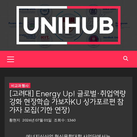
Skip
to
content
Primary
Menu
비교과 행사
[고려대] Energy Up! 글로벌·취업역량
강화 현장학습 가보자KU 싱가포르편 참
가자 모집(기한 연장)
황현지
2026년 07월 01일
조회수 : 1360
에너지신산업 혁신융합대학 사업단에서는