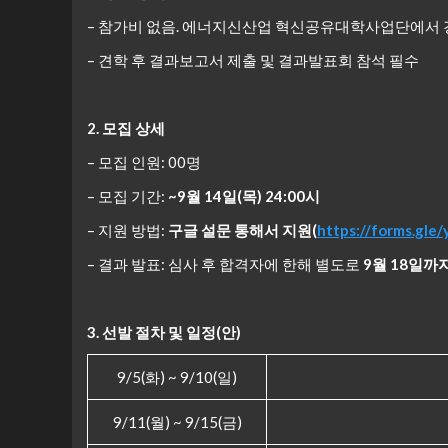
– 참가비 없음. 에너지신산업 혁신공유대학사업단에서 
– 견학 후 결과보고서 제출 및 결과발표회 참석 필수
2. 모집 상세
– 모집 인원: 00명
– 모집 기간:
~9
월
14
일
(목
) 24:00
시
– 지원 방법:
구글 설문 통해서 지원
(
https://forms.gl
– 결과 발표: 심사 후 합격자에 한해 별도로
9
월
18
일까
3. 선발 절차 및 일정
(
안
)
9/5(화) ~ 9/10(일)
9/11(월) ~ 9/15(금)