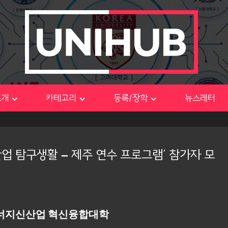
소개
카테고리
등록/장학
뉴스레터
지신산업 탐구생활 – 제주 연수 프로그램’ 참가자 모
너지신산업 혁신융합대학