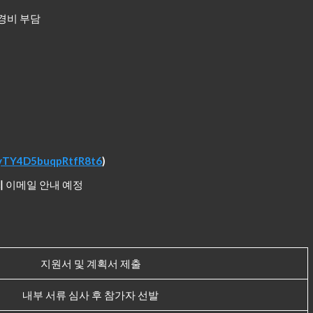
경비 부담
e/yTY4D5buqpRtfR8t6
)
지
이메일 안내 예정
지원서 및 계획서 제출
내부 서류 심사 후 참가자 선발