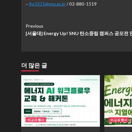
–
lhs3211@snu.ac.kr
/ 02-880-1519
Continue
Previous
[서울대] Energy Up! SNU 탄소중립 캠퍼스 공모전
Reading
더 많은 글
비교과 행사
비교과 행사