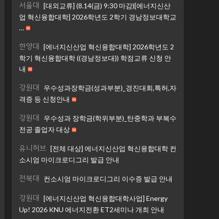
서울대
[대외교류] (8.14(금) 9:30 마감)[에너지신산
업 혁신융합대학] 2026학년도 2학기 경남정보대학교
…
한양대
[에너지신산업 혁신융합대학] 2026학년도 2
학기 혁신융합대학 ((경남정보대)) 학점교류 신청 안
내
강원대
우수성과장학금(성과부분)_경진대회,특허,자
격증 등 신청안내
강원대
우수성과 장학금(학위부분)_탄중학과 부복수
전공 졸업자 대상
유니허브
[전체 대상] 에너지신산업 혁신융합대학 컨
소시엄 마이크로디그리 발급 안내
전북대
컨소시엄 마이크로디그리 이수증 발급 안내
강원대
[에너지신산업 혁신융합대학사업] Energy
Up! 2026 KNU 에너지전환 ET2세미나 개최 안내