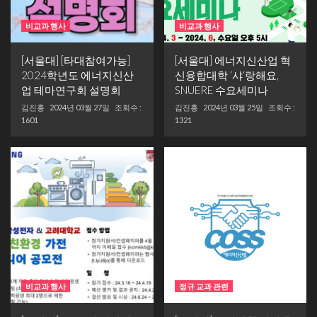
비교과 행사
비교과 행사
[서울대] [타대참여가능]
[서울대] 에너지신산업 혁
2024학년도 에너지신산
신융합대학 ‘샤‘랑해요,
업 테마연구회 설명회
SNUERE 수요세미나
김진홍
2024년 03월 27일
조회수 :
김진홍
2024년 03월 25일
조회수 :
1601
1321
비교과 행사
정규 교과 관련