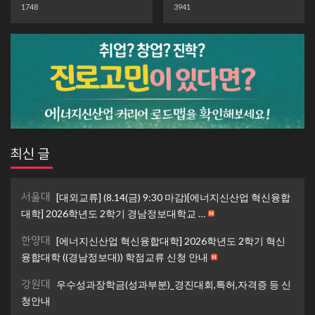
1748
3941
최신 글
서울대
[대외교류] (8.14(금) 9:30 마감)[에너지신산업 혁신융합
대학] 2026학년도 2학기 경남정보대학교 …
한양대
[에너지신산업 혁신융합대학] 2026학년도 2학기 혁신
융합대학 ((경남정보대)) 학점교류 신청 안내
강원대
우수성과장학금(성과부분)_경진대회,특허,자격증 등 신
청안내