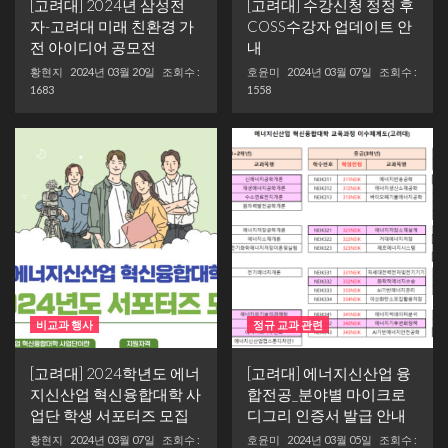
[고려대] 2024년 삼성전
[고려대] 수강신청 정정 후
자-고려대 미래 친환경 가
COSS수강자 업데이트 안
전 아이디어 공모전
내
황현지
2024년 03월 20일
조회수 :
호윤미
2024년 03월 07일
조회수 :
1683
1558
비교과 행사
정규 교과 관련
[고려대] 2024학년도 에너
[고려대] 에너지신산업 융
지신산업 혁신융합대학 사
합전공_분야별 마이크로
업단 학생 서포터즈 모집
디그리 인증서 발급 안내
황현지
2024년 03월 07일
조회수 :
호윤미
2024년 03월 05일
조회수 :