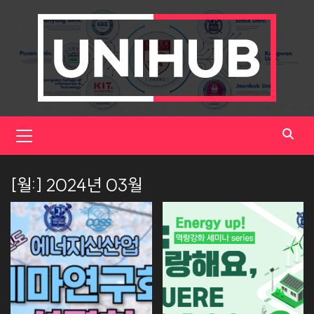
Skip
to
content
Primary
Menu
[월:]
2024년 03월