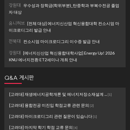
강원대
우수성과 장학금(학위부분)_탄중학과 부복수전공 졸업
자 대상
유니허브
[전체 대상] 에너지신산업 혁신융합대학 컨소시엄 마
이크로디그리 발급 안내
전북대
컨소시엄 마이크로디그리 이수증 발급 안내
강원대
[에너지신산업 혁신융합대학사업] Energy Up! 2026
KNU 에너지전환 ET2세미나 개최 안내
Q&A 게시판
[고려대] 재생에너지공학개론 및 에너지저장소재설계 ...
[
1
]
[고려대] 융합전공 미진입 학점교류 관련 문의
[
2
]
[고려대] 마이크로디그리 관련 질문이 있습니다
[
1
]
[고려대] 마지막 학기 학점 교류 문의
[
6
]