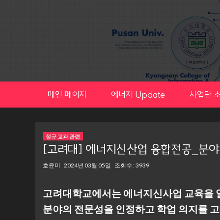
Skip
to
content
메인 페이지
에너지 Update
사업단 
정규 교과 관련
[고려대] 에너지신산업 융합전공_분야
호윤미
2024년 03월 05일
조회수 : 3939
고려대학교에서는 에너지신사업 교육을 일
분야의 전문성을 인정하고 학업 의지를 