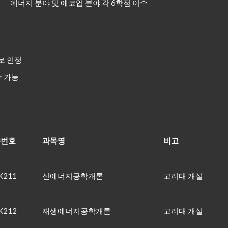
에너지 분야 및 에코업 분야 각 6학점 이수
로 인정
수 가능
수번호
과목명
비고
K211
신에너지공학개론
고려대 개설
K212
재생에너지공학개론
고려대 개설