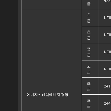
423
급
초
NEI
급
초
NEI
급
중
NEI
급
고
NEI
급
초
241
급
에너지신산업에너지 경영
초
244
급