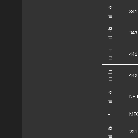
중
341
급
중
343
급
고
441
급
고
442
급
중
NEI
급
–
ME
초
231
급