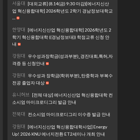
서울대
[대외교류] (8.14(금) 9:30 마감)[에너지신산
업 혁신융합대학] 2026학년도 2학기 경남정보대학교
…
한양대
[에너지신산업 혁신융합대학] 2026학년도 2
학기 혁신융합대학 ((경남정보대)) 학점교류 신청 안
내
강원대
우수성과장학금(성과부분)_경진대회,특허,자
격증 등 신청안내
강원대
우수성과 장학금(학위부분)_탄중학과 부복수
전공 졸업자 대상
유니허브
[전체 대상] 에너지신산업 혁신융합대학 컨
소시엄 마이크로디그리 발급 안내
전북대
컨소시엄 마이크로디그리 이수증 발급 안내
강원대
[에너지신산업 혁신융합대학사업] Energy
Up! 2026 KNU 에너지전환 ET2세미나 개최 안내