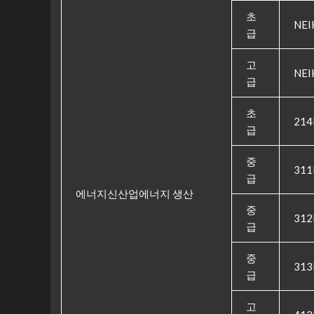
초
NEI
급
고
NEI
급
초
214
급
중
311
급
에너지신산업에너지 생산
중
312
급
중
313
급
고