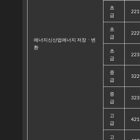
초
221
급
초
222
급
에너지신산업에너지 저장ㆍ변
환
초
223
급
중
322
급
중
323
급
고
421
급
고