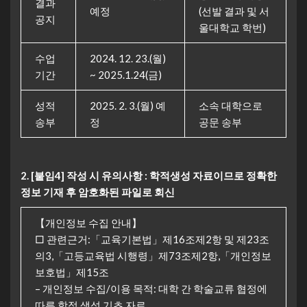
결과
예정
(선발 결과 및 서
공지
울대학교 학번)
수업
2024. 12. 23.(월)
기간
~ 2025.1.24(금)
성적
2025. 2. 3.(월) 예
소속 대학으로
송부
정
공문 송부
2. [붙임4] 작성 시 유의사항 : 학적생성 자료이므로 정확한
정보 기재 후 암호화된 파일로 회신
【개인정보 수집 안내】
□ 관련근거:「교육기본법」제16조제2항 및 제23조
의3,「고등교육법 시행령」제73조제2항,「개인정보
보호법」제15조
– 개인정보 수집/이용 목적: 대학 간 학술교류 협정에
따른 학적 생성 기초 자료