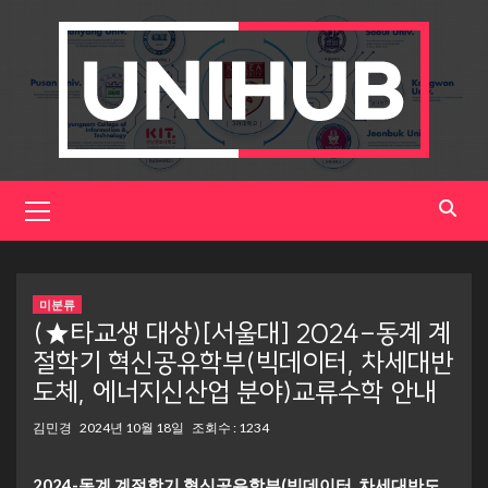
Skip
to
content
Primary
Menu
미분류
(★타교생 대상)[서울대] 2024-동계 계
절학기 혁신공유학부(빅데이터, 차세대반
도체, 에너지신산업 분야)교류수학 안내
김민경
2024년 10월 18일
조회수 : 1234
2024-동계 계절학기 혁신공유학부(빅데이터, 차세대반도