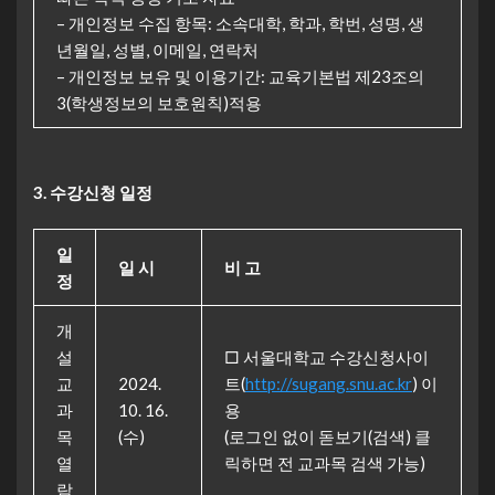
– 개인정보 수집 항목: 소속대학, 학과, 학번, 성명, 생
년월일, 성별, 이메일, 연락처
– 개인정보 보유 및 이용기간: 교육기본법 제23조의
3(학생정보의 보호원칙)적용
3. 수강신청 일정
일
일 시
비 고
정
개
설
□ 서울대학교 수강신청사이
교
2024.
트(
http://sugang.snu.ac.kr
) 이
과
10. 16.
용
목
(수)
(로그인 없이 돋보기(검색) 클
열
릭하면 전 교과목 검색 가능)
람