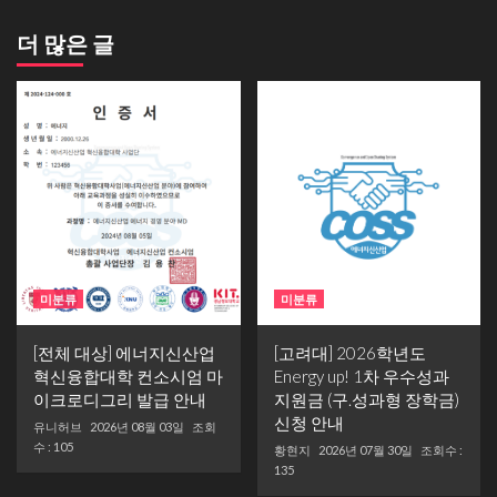
더 많은 글
미분류
미분류
[전체 대상] 에너지신산업
[고려대] 2026학년도
혁신융합대학 컨소시엄 마
Energy up! 1차 우수성과
이크로디그리 발급 안내
지원금 (구.성과형 장학금)
신청 안내
유니허브
2026년 08월 03일
조회
수 : 105
황현지
2026년 07월 30일
조회수 :
135