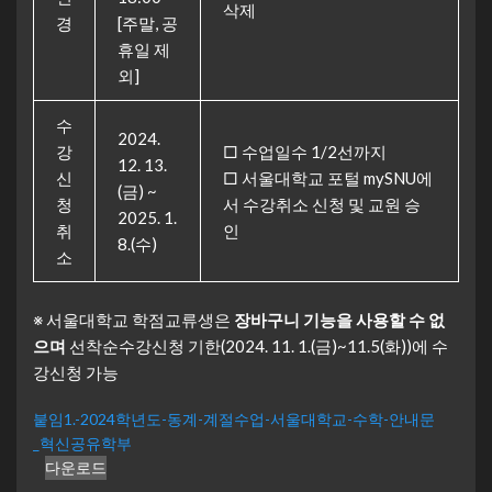
삭제
경
[주말, 공
휴일 제
외]
수
2024.
강
□ 수업일수 1/2선까지
12. 13.
신
□ 서울대학교 포털 mySNU에
(금) ~
청
서 수강취소 신청 및 교원 승
2025. 1.
취
인
8.(수)
소
※ 서울대학교 학점교류생은
장바구니 기능을 사용할 수 없
으며
선착순수강신청 기한(2024. 11. 1.(금)~11.5(화))에 수
강신청 가능
붙임1.-2024학년도-동계-계절수업-서울대학교-수학-안내문
_혁신공유학부
다운로드