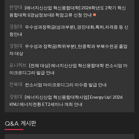
한양대
[에너지신산업 혁신융합대학] 2026학년도 2학기 혁신
융합대학 ((경남정보대)) 학점교류 신청 안내
강원대
우수성과장학금(성과부분)_경진대회,특허,자격증 등 신
청안내
강원대
우수성과 장학금(학위부분)_탄중학과 부복수전공 졸업
자 대상
유니허브
[전체 대상] 에너지신산업 혁신융합대학 컨소시엄 마
이크로디그리 발급 안내
전북대
컨소시엄 마이크로디그리 이수증 발급 안내
강원대
[에너지신산업 혁신융합대학사업] Energy Up! 2026
KNU 에너지전환 ET2세미나 개최 안내
Q&A 게시판