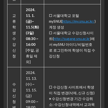
2024.
교
11. 1.
□ 서울대학교 포털
류
(
금
)~
mySNU((
https://my.snu.ac.kr/
)
학
11.5(화
)
계정 생성
생
(3일)
□ 서울대학교 수강신청사이
수
08:30 ~
트(
http://sugang.snu.ac.kr
)에
강
16:00
서 mySNU 아이디/비밀번호
신
[주말, 공
로 로그인하여 학생이 직접 수
청
휴일 제
강신청
외]
2024.
11. 13.
수
(수) ~
□ 수강신청 사이트에서 학생
강
11. 15.
이 직접 변경(삭제, 신규 신청)
신
(금)
※ 수강신청변경 기간 수강취
청
09:00 ~
소: 수강신청내역에서 교과목
변
18:00