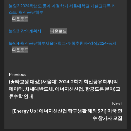
붙임2 2024학년도 동계 계절학기 서울대학교 개설교과목 리
스트_혁신공유학부
다운로드
붙임3-강의계획서
다운로드
붙임4-혁신공유학부서울대학교-수학추천자-양식2024-동계
다운로드
Continue
Previous
(★타교생 대상)[서울대] 2024-2학기 혁신공유학부(빅
Reading
데이터, 차세대반도체, 에너지신산업, 항공드론 분야)교
류수학 안내
Next
[Energy Up! 에너지신산업 탐구생활 해외 5기] 미국 연
수 참가자 모집