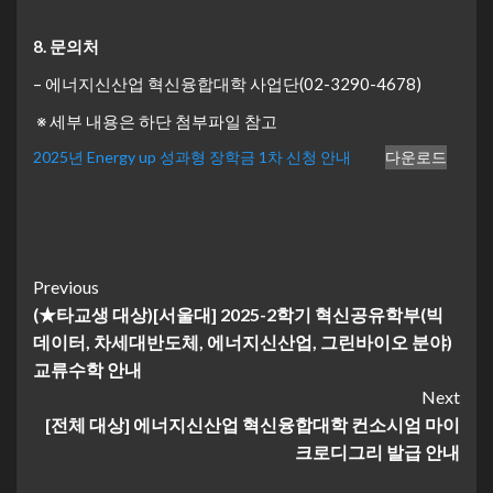
8.
문의처
– 에너지신산업 혁신융합대학 사업단(02-3290-4678)
※ 세부 내용은 하단 첨부파일 참고
2025년 Energy up 성과형 장학금 1차 신청 안내
다운로드
Continue
Previous
(★타교생 대상)[서울대] 2025-2학기 혁신공유학부(빅
Reading
데이터, 차세대반도체, 에너지신산업, 그린바이오 분야)
교류수학 안내
Next
[전체 대상] 에너지신산업 혁신융합대학 컨소시엄 마이
크로디그리 발급 안내