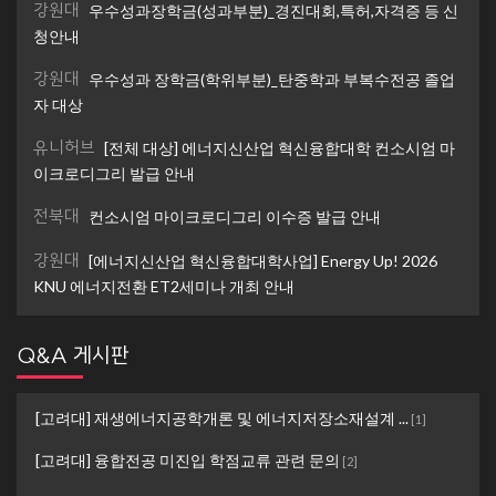
강원대
우수성과장학금(성과부분)_경진대회,특허,자격증 등 신
청안내
강원대
우수성과 장학금(학위부분)_탄중학과 부복수전공 졸업
자 대상
유니허브
[전체 대상] 에너지신산업 혁신융합대학 컨소시엄 마
이크로디그리 발급 안내
전북대
컨소시엄 마이크로디그리 이수증 발급 안내
강원대
[에너지신산업 혁신융합대학사업] Energy Up! 2026
KNU 에너지전환 ET2세미나 개최 안내
Q&A 게시판
[고려대] 재생에너지공학개론 및 에너지저장소재설계 ...
[
1
]
[고려대] 융합전공 미진입 학점교류 관련 문의
[
2
]