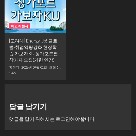
비교과 행사
[고려대] Energy Up! 글로
벌·취업역량강화 현장학
습 가보자KU 싱가포르편
참가자 모집(기한 연장)
황현지
2026년 07월 01일
조회수 :
1327
답글 남기기
댓글을 달기 위해서는
로그인
해야합니다.