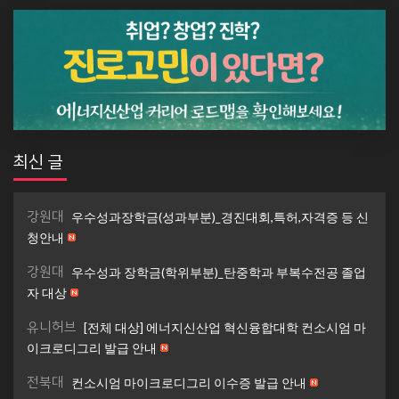
최신 글
강원대
우수성과장학금(성과부분)_경진대회,특허,자격증 등 신
청안내
강원대
우수성과 장학금(학위부분)_탄중학과 부복수전공 졸업
자 대상
유니허브
[전체 대상] 에너지신산업 혁신융합대학 컨소시엄 마
이크로디그리 발급 안내
전북대
컨소시엄 마이크로디그리 이수증 발급 안내