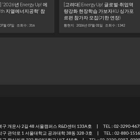
2026년 Energy Up! 에
[고려대] Energy Up! 글로벌·취업역
ith 지열에너지공학’ 참
량강화 현장학습 가보자KU 싱가포
르편 참가자 모집(기한 연장)
 07월 07일
조회수 : 316
황현지
2026년 07월 01일
조회수 : 1342
 2길 48 서울캠퍼스 R&D센터 133A호 | TEL : 02-3290-467
 1 서울대학교 공과대학 38동 328-3호 | TEL : 02-880-1516
 222 한양대학교 HIT 419호 | TEL : 02-2220-0297~029