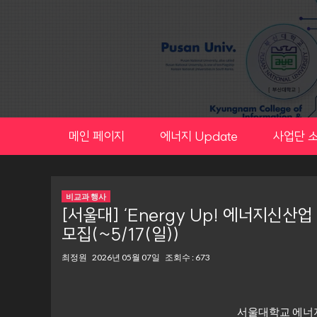
Skip
to
content
메인 페이지
에너지 Update
사업단 
비교과 행사
[서울대] ‘Energy Up! 에너지신산
모집(~5/17(일))
최정원
2026년 05월 07일
조회수 : 673
서울대학교 에너