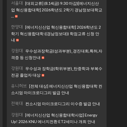
서울대
[대외교류] (8.14(금) 9:30 마감)[에너지신산
업 혁신융합대학] 2026학년도 2학기 경남정보대학교
…
한양대
[에너지신산업 혁신융합대학] 2026학년도 2
학기 혁신융합대학 ((경남정보대)) 학점교류 신청 안
내
강원대
우수성과장학금(성과부분)_경진대회,특허,자
격증 등 신청안내
강원대
우수성과 장학금(학위부분)_탄중학과 부복수
전공 졸업자 대상
유니허브
[전체 대상] 에너지신산업 혁신융합대학 컨
소시엄 마이크로디그리 발급 안내
전북대
컨소시엄 마이크로디그리 이수증 발급 안내
강원대
[에너지신산업 혁신융합대학사업] Energy
Up! 2026 KNU 에너지전환 ET2세미나 개최 안내