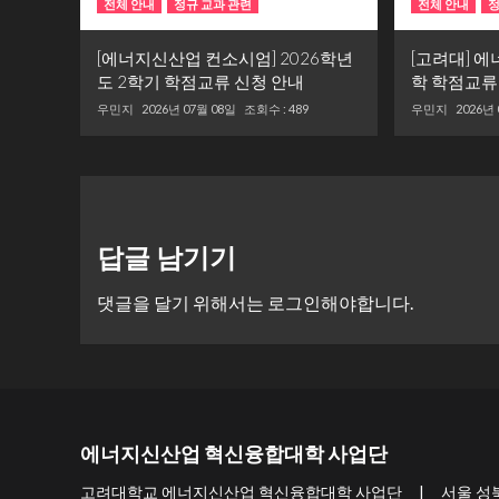
전체 안내
정규 교과 관련
전체 안내
정
[에너지신산업 컨소시엄] 2026학년
[고려대] 
도 2학기 학점교류 신청 안내
학 학점교류
우민지
2026년 07월 08일
조회수 : 489
우민지
2026년
답글 남기기
댓글을 달기 위해서는
로그인
해야합니다.
에너지신산업 혁신융합대학 사업단
고려대학교 에너지신산업 혁신융합대학 사업단 | 서울 성북구 개운사