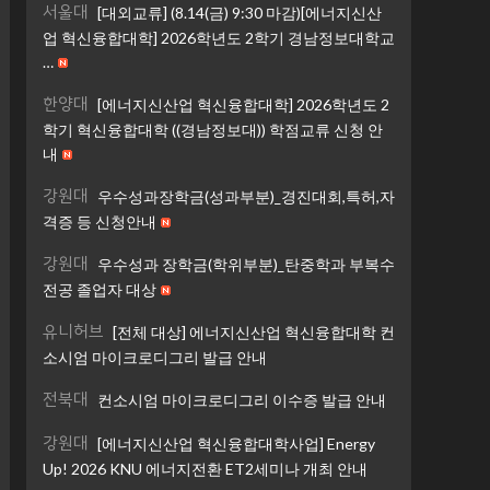
서울대
[대외교류] (8.14(금) 9:30 마감)[에너지신산
업 혁신융합대학] 2026학년도 2학기 경남정보대학교
…
한양대
[에너지신산업 혁신융합대학] 2026학년도 2
학기 혁신융합대학 ((경남정보대)) 학점교류 신청 안
내
강원대
우수성과장학금(성과부분)_경진대회,특허,자
격증 등 신청안내
강원대
우수성과 장학금(학위부분)_탄중학과 부복수
전공 졸업자 대상
유니허브
[전체 대상] 에너지신산업 혁신융합대학 컨
소시엄 마이크로디그리 발급 안내
전북대
컨소시엄 마이크로디그리 이수증 발급 안내
강원대
[에너지신산업 혁신융합대학사업] Energy
Up! 2026 KNU 에너지전환 ET2세미나 개최 안내