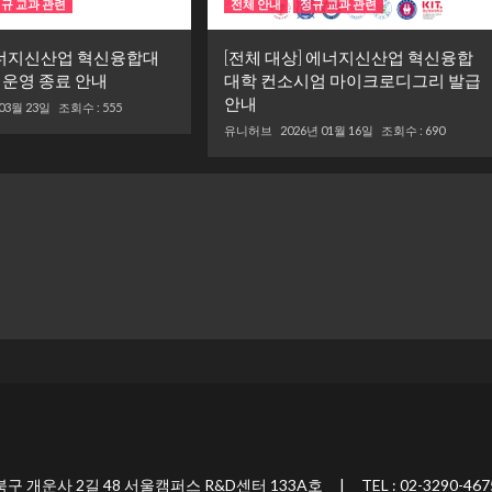
규 교과 관련
전체 안내
정규 교과 관련
에너지신산업 혁신융합대
[전체 대상] 에너지신산업 혁신융합
 운영 종료 안내
대학 컨소시엄 마이크로디그리 발급
안내
 03월 23일
조회수 : 555
유니허브
2026년 01월 16일
조회수 : 690
 2길 48 서울캠퍼스 R&D센터 133A호 | TEL : 02-3290-467