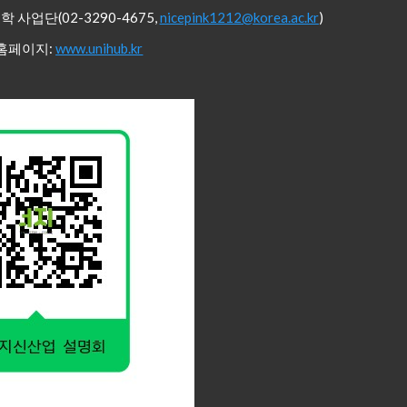
단(02-3290-4675,
nicepink1212@korea.ac.kr
)
페이지:
www.unihub.kr