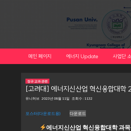
Skip
to
content
메인 페이지
에너지 Update
사업단 
정규 교과 관련
[고려대] 에너지신산업 혁신융합대학 2
유니허브
2023년 08월 11일
조회수 : 1132
포스터(다운로드용)
다운로드
에너지신산업 혁신융합대학 과목을 수강