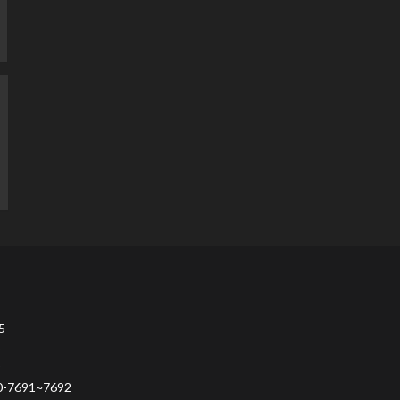
5
9
691~7692