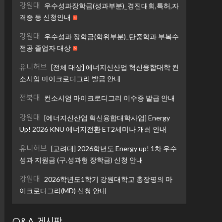
강원대
우수성과장학금(성과부분)_경진대회,특허,자
격증 등 신청안내
강원대
우수성과 장학금(학위부분)_탄중학과 부복수
전공 졸업자 대상
유니허브
[전체 대상] 에너지신산업 혁신융합대학 컨
소시엄 마이크로디그리 발급 안내
전북대
컨소시엄 마이크로디그리 이수증 발급 안내
강원대
[에너지신산업 혁신융합대학사업] Energy
Up! 2026 KNU 에너지전환 ET2세미나 개최 안내
유니허브
[고려대] 2026학년도 Energy up! 1차 우수
성과 지원금 (구.성과형 장학금) 신청 안내
강원대
2026학년도1학기 강원대학교 총장명의 마
이크로디그리(MD) 신청 안내
Q&A 게시판