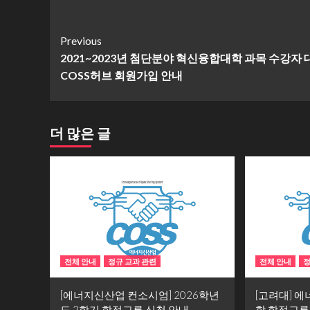
Continue
Previous
2021~2023년 첨단분야 혁신융합대학 과목 수강자 
Reading
COSS허브 회원가입 안내
더 많은 글
전체 안내
정규 교과 관련
전체 안내
정
[에너지신산업 컨소시엄] 2026학년
[고려대] 
도 2학기 학점교류 신청 안내
학 학점교류